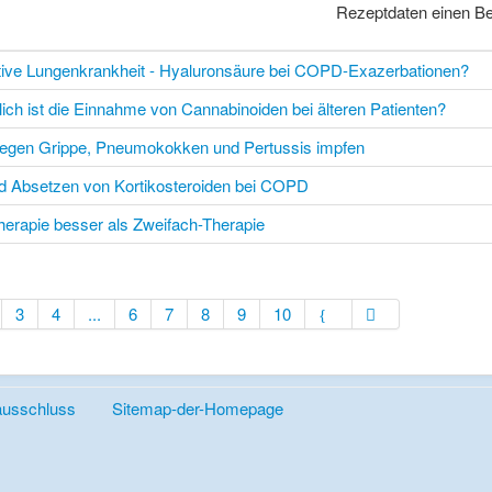
Rezeptdaten einen Be
tive Lungenkrankheit - Hyaluronsäure bei COPD-Exazerbationen?
ch ist die Einnahme von Cannabinoiden bei älteren Patienten?
egen Grippe, Pneumokokken und Pertussis impfen
d Absetzen von Kortikosteroiden bei COPD
erapie besser als Zweifach-Therapie
3
4
...
6
7
8
9
10
ausschluss
Sitemap-der-Homepage