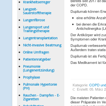
Bereits seit 2017 ist 
Krankheitserreger
der COPD.
Langzeit-
Dupilumab können Erw
Sauerstofftherapie
eine erhöhte Anzah
Lungenfibrose
bei denen die Erk
Lungensport und
Anticholinergika (
Trainingstherapie
Der Antikörper wird z
Lungentransplantation
Symptomen oder Krankh
Nicht-invasive Beatmung
Dupilumab verbesserte
Außerdem traten statis
Online Umfragen
Dupilumab ist als Fert
Patientenratgeber
Das Medikament ist für
Pneumonie
(Lungenentzündung)
Prophylaxe
Pulmonale Hypertonie
Kategorie:
COPD und
(PH)
Erstellt: 05. März 
Rauchen - Dampfen - E-
Die meisten Patienten
Zigaretten
dieser Präparate im Ve