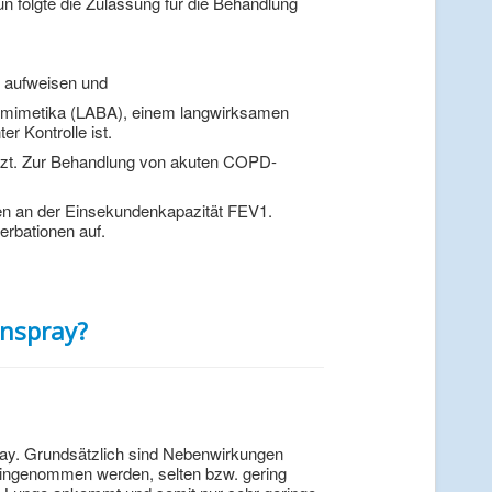
n folgte die Zulassung für die Behandlung
ut aufweisen und
omimetika (LABA), einem langwirksamen
r Kontrolle ist.
tzt. Zur Behandlung von akuten COPD-
en an der Einsekundenkapazität FEV1.
erbationen auf.
onspray?
ay. Grundsätzlich sind Nebenwirkungen
 eingenommen werden, selten bzw. gering