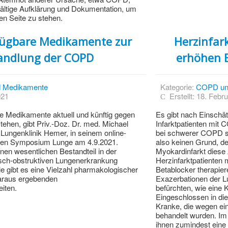
fältige Aufklärung und Dokumentation, um
ren Seite zu stehen.
rfügbare Medikamente zur
Herzinfar
andlung der COPD
erhöhen E
 Medikamente
Kategorie:
COPD un
021
Erstellt: 18. Febr
e Medikamente aktuell und künftig gegen
Es gibt nach Einschä
hen, gibt Priv.-Doz. Dr. med. Michael
Infarktpatienten mit 
 Lungenklinik Hemer, in seinem online-
bei schwerer COPD sc
ellen Symposium Lunge am 4.9.2021.
also keinen Grund, 
nen wesentlichen Bestandteil in der
Myokardinfarkt diese 
sch-obstruktiven Lungenerkrankung
Herzinfarktpatienten
le gibt es eine Vielzahl pharmakologischer
Betablocker therapier
araus ergebenden
Exazerbationen der Lu
iten.
befürchten, wie eine
Eingeschlossen in di
Kranke, die wegen ein
behandelt wurden. Im 
ihnen zumindest eine