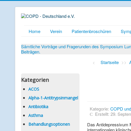
Home
Verein
Patientenbroschüren
Symp
Sämtliche Vorträge und Fragerunden des Symposium Lunge
Beiträgen.
Startseite
>>
Kategorien
ACOS
Alpha-1-Antitrypsinmangel
Antibiotika
Kategorie:
COPD und
Erstellt: 29. Sept
Asthma
Behandlungsoptionen
Das Antidepressivum Mi
internationalen klinisc