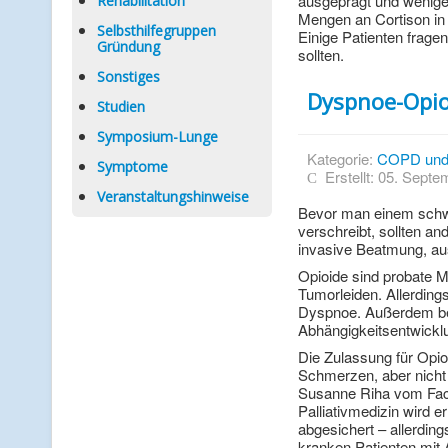
ausgeprägt und wenig
Rehabilitation
Mengen an Cortison in 
Selbsthilfegruppen
Einige Patienten frage
Gründung
sollten.
Sonstiges
Dyspnoe-Opio
Studien
Symposium-Lunge
Kategorie:
COPD und
Symptome
Erstellt: 05. Sept
Veranstaltungshinweise
Bevor man einem schw
verschreibt, sollten an
invasive Beatmung, aus
Opioide sind probate M
Tumorleiden. Allerdings
Dyspnoe. Außerdem bes
Abhängigkeitsentwicklu
Die Zulassung für Opio
Schmerzen, aber nicht 
Susanne ­Riha vom Fac
Palliativmedizin wird e
abgesichert – allerdin
kranken Patienten mit