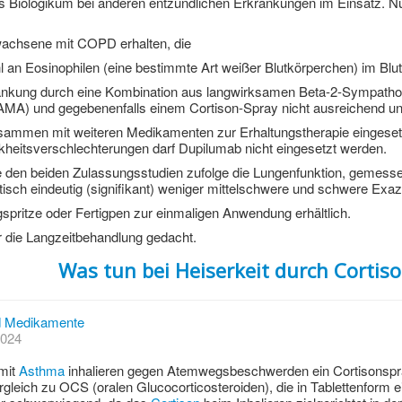
das Biologikum bei anderen entzündlichen Erkrankungen im Einsatz. Nu
achsene mit COPD erhalten, die
l an Eosinophilen (eine bestimmte Art weißer Blutkörperchen) im Bl
rankung durch eine Kombination aus langwirksamen Beta-2-Sympath
LAMA) und gegebenenfalls einem Cortison-Spray nicht ausreichend unte
usammen mit weiteren Medikamenten zur Erhaltungstherapie eingese
eitsverschlechterungen darf Dupilumab nicht eingesetzt werden.
 den beiden Zulassungsstudien zufolge die Lungenfunktion, gemess
tisch eindeutig (signifikant) weniger mittelschwere und schwere Exaz
igspritze oder Fertigpen zur einmaligen Anwendung erhältlich.
 die Langzeitbehandlung gedacht.
Was tun bei Heiserkeit durch Cortis
 Medikamente
2024
 mit
Asthma
inhalieren gegen Atemwegsbeschwerden ein Cortisonspr
rgleich zu OCS (oralen Glucocorticosteroiden), die in Tablettenform