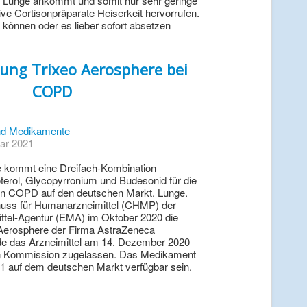
der Lunge ankommt und somit nur sehr geringe
ive Cortisonpräparate Heiserkeit hervorrufen.
können oder es lieber sofort absetzen
ung Trixeo Aerosphere bei
COPD
d Medikamente
uar 2021
e kommt eine Dreifach-Kombination
erol, Glycopyrronium und Budesonid für die
on COPD auf den deutschen Markt. Lunge.
ss für Humanarzneimittel (CHMP) der
ttel-Agentur (EMA) im Oktober 2020 die
 Aerosphere der Firma AstraZeneca
de das Arzneimittel am 14. Dezember 2020
n Kommission zugelassen. Das Medikament
1 auf dem deutschen Markt verfügbar sein.