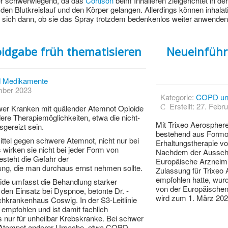
er schwerwiegend, da das
Cortison
beim Inhalieren zielgerichtet in 
den Blutkreislauf und den Körper gelangen. Allerdings können inhalat
n sich dann, ob sie das Spray trotzdem bedenkenlos weiter anwenden 
idgabe früh thematisieren
Neueinführ
 Medikamente
ember 2023
Kategorie:
COPD un
Erstellt: 27. Febr
er Kranken mit quälender Atemnot Opioide
dere Therapiemöglichkeiten, etwa die nicht-
Mit Trixeo Aerospher
gereizt sein.
bestehend aus Formot
ittel gegen schwere Atemnot, nicht nur bei
Erhaltungstherapie v
 wirken sie nicht bei jeder Form von
Nachdem der Ausschu
teht die Gefahr der
Europäische Arzneimi
ng, die man durchaus ernst nehmen sollte.
Zulassung für Trixeo
empfohlen hatte, wur
ide umfasst die Behandlung starker
von der Europäische
den Einsatz bei Dyspnoe, betonte Dr. ­
wird zum 1. März 202
hkrankenhaus Coswig. In der S3-Leitlinie
r empfohlen und ist damit fachlich
gs nur für unheilbar Krebskranke. Bei schwer
 Atemnot anderer Ursache, etwa COPD,