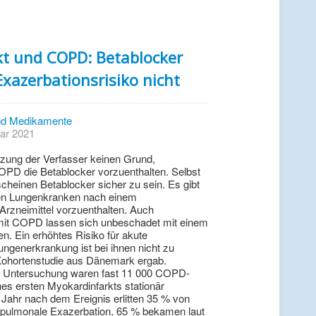
kt und COPD: Betablocker
xazerbationsrisiko nicht
d Medikamente
uar 2021
tzung der Verfasser keinen Grund,
COPD die Betablocker vorzuenthalten. Selbst
heinen Betablocker sicher zu sein. Es gibt
den Lungenkranken nach einem
Arzneimittel vorzuenthalten. Auch
 mit COPD lassen sich unbeschadet mit einem
en. Ein erhöhtes Risiko für akute
ngenerkrankung ist bei ihnen nicht zu
 Kohortenstudie aus Dänemark ergab.
e Untersuchung waren fast 11 000 COPD-
es ersten Myokardinfarkts stationär
Jahr nach dem Ereignis erlitten 35 % von
 pulmonale Exazerbation, 65 % bekamen laut