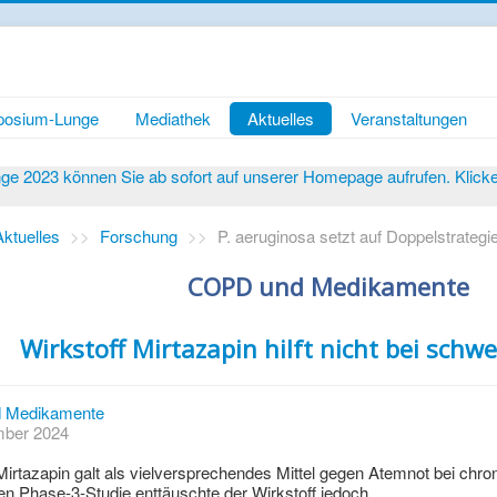
osium-Lunge
Mediathek
Aktuelles
Veranstaltungen
 2023 können Sie ab sofort auf unserer Homepage aufrufen. Klicken 
Aktuelles
>>
Forschung
>>
P. aeruginosa setzt auf Doppelstrate
COPD und Medikamente
Wirkstoff Mirtazapin hilft nicht bei sch
 Medikamente
ember 2024
rtazapin galt als vielversprechendes Mittel gegen Atemnot bei chro
hen Phase-3-Studie enttäuschte der Wirkstoff jedoch.