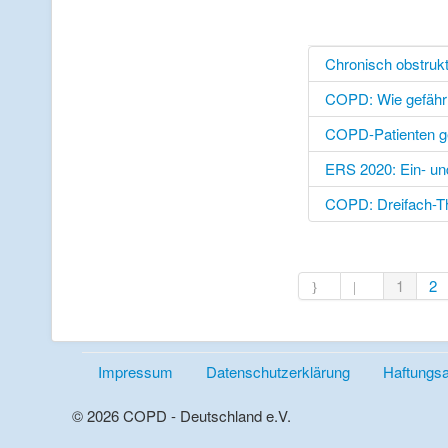
Chronisch obstruk
COPD: Wie gefährli
COPD-Patienten g
ERS 2020: Ein- un
COPD: Dreifach-Th
1
2
Impressum
Datenschutzerklärung
Haftungs
© 2026 COPD - Deutschland e.V.