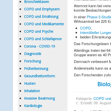
Bronchiektasen
Atemnot kann bei ver
COPD und Emphysem
konnte Beobachtungen z
COPD und Ernährung
In einer
Phase-3-Studi
Wirksamkeit bei 225 
COPD und Medikamente
COPD
,
COPD und Psyche
interstitieller Lung
beiden Erkrankung
COPD und Schlafapnoe
Das Forschungsteam kon
Corona - COVID-19
Allerdings traten bei 
Diagnostik
Gruppe waren es 40 Pr
Forschung
Demnach verbessert Mi
Andererseits kann es 
Früherkennung
Den Forschenden zufol
Gesundheitsreform
Biol
Husten
Inhalation
Kategorie:
COPD und
Invasive Beatmung
Erstellt: 09. Augus
Kardiologie