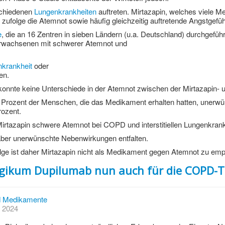
schiedenen
Lungenkrankheiten
auftreten. Mirtazapin, welches viele
ufolge die Atemnot sowie häufig gleichzeitig auftretende Angstgefü
e
, die an 16 Zentren in sieben Ländern (u.a. Deutschland) durchgefüh
Erwachsenen mit schwerer Atemnot und
enkrankheit
oder
en.
nte keine Unterschiede in der Atemnot zwischen der Mirtazapin- und
64 Prozent der Menschen, die das Medikament erhalten hatten, unerw
ozent.
rtazapin schwere Atemnot bei COPD und interstitiellen Lungenkrank
aber unerwünschte Nebenwirkungen entfalten.
ge ist daher Mirtazapin nicht als Medikament gegen Atemnot zu emp
ogikum Dupilumab nun auch für die COPD-T
 Medikamente
t 2024