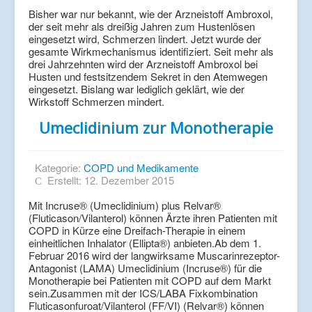
Bisher war nur bekannt, wie der Arzneistoff Ambroxol,
der seit mehr als dreißig Jahren zum Hustenlösen
eingesetzt wird, Schmerzen lindert. Jetzt wurde der
gesamte Wirkmechanismus identifiziert. Seit mehr als
drei Jahrzehnten wird der Arzneistoff Ambroxol bei
Husten und festsitzendem Sekret in den Atemwegen
eingesetzt. Bislang war lediglich geklärt, wie der
Wirkstoff Schmerzen mindert.
Umeclidinium zur Monotherapie
Kategorie:
COPD und Medikamente
Erstellt: 12. Dezember 2015
Mit Incruse® (Umeclidinium) plus Relvar®
(Fluticason/Vilanterol) können Ärzte ihren Patienten mit
COPD in Kürze eine Dreifach-Therapie in einem
einheitlichen Inhalator (Ellipta®) anbieten.Ab dem 1.
Februar 2016 wird der langwirksame Muscarinrezeptor-
Antagonist (LAMA) Umeclidinium (Incruse®) für die
Monotherapie bei Patienten mit COPD auf dem Markt
sein.Zusammen mit der ICS/LABA Fixkombination
Fluticasonfuroat/Vilanterol (FF/VI) (Relvar®) können