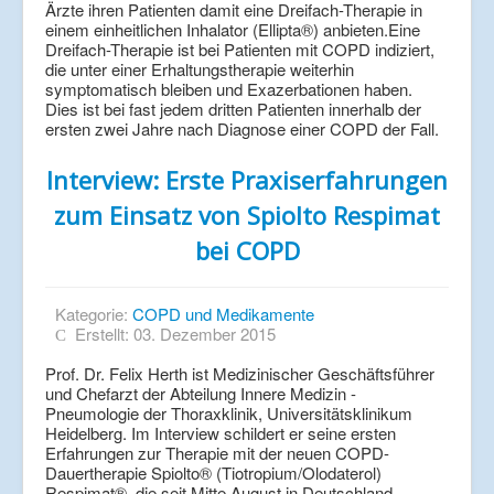
Ärzte ihren Patienten damit eine Dreifach-Therapie in
einem einheitlichen Inhalator (Ellipta®) anbieten.Eine
Dreifach-Therapie ist bei Patienten mit COPD indiziert,
die unter einer Erhaltungstherapie weiterhin
symptomatisch bleiben und Exazerbationen haben.
Dies ist bei fast jedem dritten Patienten innerhalb der
ersten zwei Jahre nach Diagnose einer COPD der Fall.
Interview: Erste Praxiserfahrungen
zum Einsatz von Spiolto Respimat
bei COPD
Kategorie:
COPD und Medikamente
Erstellt: 03. Dezember 2015
Prof. Dr. Felix Herth ist Medizinischer Geschäftsführer
und Chefarzt der Abteilung Innere Medizin -
Pneumologie der Thoraxklinik, Universitätsklinikum
Heidelberg. Im Interview schildert er seine ersten
Erfahrungen zur Therapie mit der neuen COPD-
Dauertherapie Spiolto® (Tiotropium/Olodaterol)
Respimat®, die seit Mitte August in Deutschland