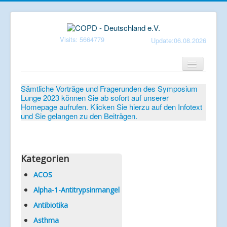
Visits: 5664779
Update:06.08.2026
Home
Sämtliche Vorträge und Fragerunden des Symposium
Lunge 2023 können Sie ab sofort auf unserer
Verein
Homepage aufrufen. Klicken Sie hierzu auf den Infotext
und Sie gelangen zu den Beiträgen.
Patientenbroschüren
Symposium-Lunge
Mediathek
Kategorien
Aktuelles
ACOS
Alpha-1-Antitrypsinmangel
Veranstaltungen
Antibiotika
Informationen
Asthma