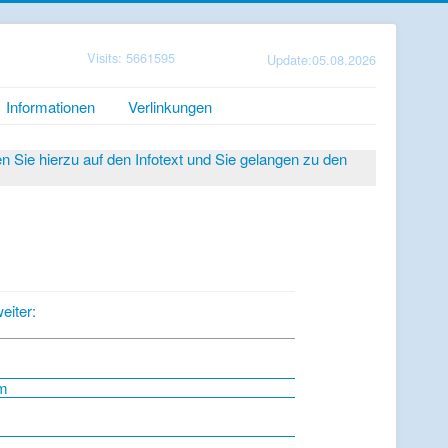
Visits: 5661595
Update:05.08.2026
Informationen
Verlinkungen
Sie hierzu auf den Infotext und Sie gelangen zu den
eiter:
um