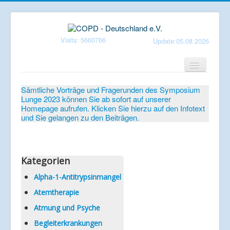
Visits: 5660766
Update:05.08.2026
Home
Sämtliche Vorträge und Fragerunden des Symposium
Lunge 2023 können Sie ab sofort auf unserer
Verein
Homepage aufrufen. Klicken Sie hierzu auf den Infotext
und Sie gelangen zu den Beiträgen.
Patientenbroschüren
Symposium-Lunge
Mediathek
Kategorien
Aktuelles
Alpha-1-Antitrypsinmangel
Atemtherapie
Veranstaltungen
Atmung und Psyche
Informationen
Begleiterkrankungen