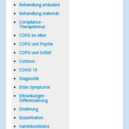
Verlinkungen
Behandlung ambulant
Behandlung stationär
Compliance -
Therapietreue
COPD im Alter
COPD und Psyche
COPD und Schlaf
Cortison
COVID 19
Diagnostik
Erste Symptome
Erkrankungen
Differenzierung
Ernährung
Exazerbation
Harninkontinenz