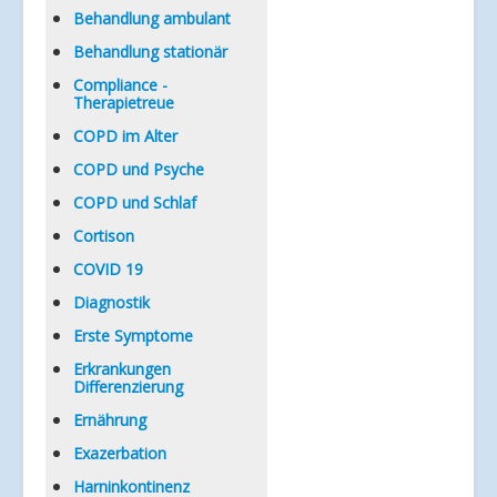
Verlinkungen
Behandlung ambulant
Behandlung stationär
Compliance -
Therapietreue
COPD im Alter
COPD und Psyche
COPD und Schlaf
Cortison
COVID 19
Diagnostik
Erste Symptome
Erkrankungen
Differenzierung
Ernährung
Exazerbation
Harninkontinenz