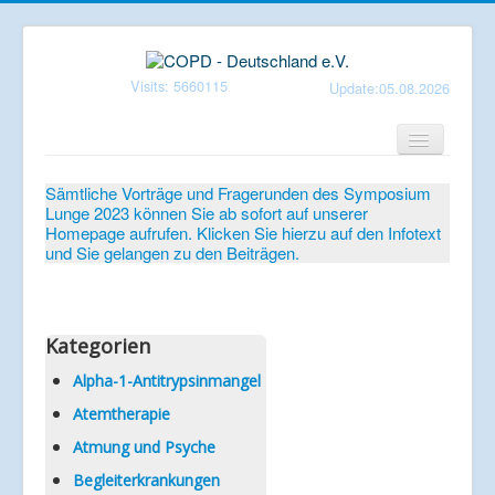
Visits: 5660115
Update:05.08.2026
Home
Sämtliche Vorträge und Fragerunden des Symposium
Lunge 2023 können Sie ab sofort auf unserer
Verein
Homepage aufrufen. Klicken Sie hierzu auf den Infotext
und Sie gelangen zu den Beiträgen.
Patientenbroschüren
Symposium-Lunge
Mediathek
Kategorien
Aktuelles
Alpha-1-Antitrypsinmangel
Atemtherapie
Veranstaltungen
Atmung und Psyche
Informationen
Begleiterkrankungen