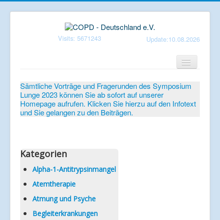
Visits: 5671243
Update:10.08.2026
Home
Sämtliche Vorträge und Fragerunden des Symposium
Lunge 2023 können Sie ab sofort auf unserer
Verein
Homepage aufrufen. Klicken Sie hierzu auf den Infotext
und Sie gelangen zu den Beiträgen.
Patientenbroschüren
Symposium-Lunge
Mediathek
Kategorien
Aktuelles
Alpha-1-Antitrypsinmangel
Atemtherapie
Veranstaltungen
Atmung und Psyche
Informationen
Begleiterkrankungen