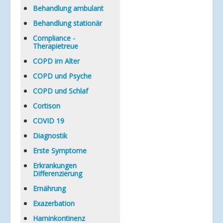
Verlinkungen
Behandlung ambulant
Behandlung stationär
Compliance -
Therapietreue
COPD im Alter
COPD und Psyche
COPD und Schlaf
Cortison
COVID 19
Diagnostik
Erste Symptome
Erkrankungen
Differenzierung
Ernährung
Exazerbation
Harninkontinenz