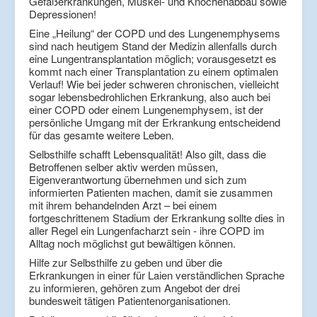
Gefäßerkrankungen, Muskel- und Knochenabbau sowie
Depressionen!
Eine „Heilung“ der COPD und des Lungenemphysems
sind nach heutigem Stand der Medizin allenfalls durch
eine Lungentransplantation möglich; vorausgesetzt es
kommt nach einer Transplantation zu einem optimalen
Verlauf! Wie bei jeder schweren chronischen, vielleicht
sogar lebensbedrohlichen Erkrankung, also auch bei
einer COPD oder einem Lungenemphysem, ist der
persönliche Umgang mit der Erkrankung entscheidend
für das gesamte weitere Leben.
Selbsthilfe schafft Lebensqualität! Also gilt, dass die
Betroffenen selber aktiv werden müssen,
Eigenverantwortung übernehmen und sich zum
informierten Patienten machen, damit sie zusammen
mit ihrem behandelnden Arzt – bei einem
fortgeschrittenem Stadium der Erkrankung sollte dies in
aller Regel ein Lungenfacharzt sein - ihre COPD im
Alltag noch möglichst gut bewältigen können.
Hilfe zur Selbsthilfe zu geben und über die
Erkrankungen in einer für Laien verständlichen Sprache
zu informieren, gehören zum Angebot der drei
bundesweit tätigen Patientenorganisationen.