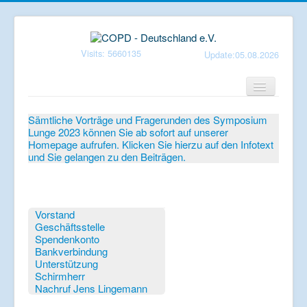
Visits: 5660135
Update:05.08.2026
Home
Sämtliche Vorträge und Fragerunden des Symposium
Lunge 2023 können Sie ab sofort auf unserer
Verein
Homepage aufrufen. Klicken Sie hierzu auf den Infotext
und Sie gelangen zu den Beiträgen.
Patientenbroschüren
Symposium-Lunge
Mediathek
Vorstand
Geschäftsstelle
Aktuelles
Spendenkonto
Bankverbindung
Veranstaltungen
Unterstützung
Schirmherr
Informationen
Nachruf Jens Lingemann