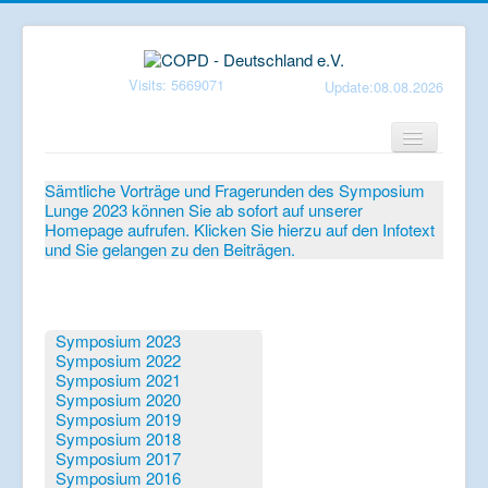
Visits: 5669071
Update:08.08.2026
Home
Sämtliche Vorträge und Fragerunden des Symposium
Lunge 2023 können Sie ab sofort auf unserer
Verein
Homepage aufrufen. Klicken Sie hierzu auf den Infotext
und Sie gelangen zu den Beiträgen.
Patientenbroschüren
Symposium-Lunge
Mediathek
Symposium 2023
Symposium 2022
Aktuelles
Symposium 2021
Symposium 2020
Veranstaltungen
Symposium 2019
Symposium 2018
Informationen
Symposium 2017
Symposium 2016