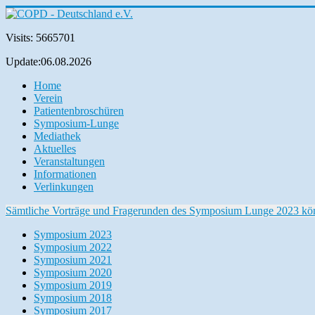
Visits: 5665701
Update:06.08.2026
Home
Verein
Patientenbroschüren
Symposium-Lunge
Mediathek
Aktuelles
Veranstaltungen
Informationen
Verlinkungen
Sämtliche Vorträge und Fragerunden des Symposium Lunge 2023 können
Symposium 2023
Symposium 2022
Symposium 2021
Symposium 2020
Symposium 2019
Symposium 2018
Symposium 2017