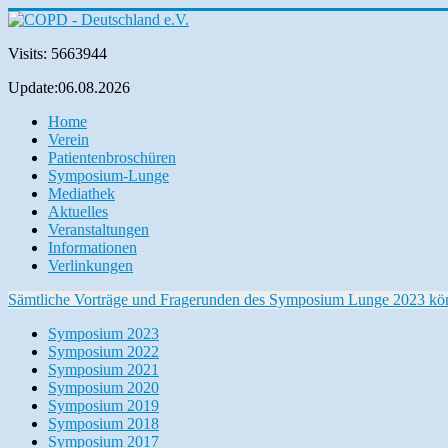
Visits: 5663944
Update:06.08.2026
Home
Verein
Patientenbroschüren
Symposium-Lunge
Mediathek
Aktuelles
Veranstaltungen
Informationen
Verlinkungen
Sämtliche Vorträge und Fragerunden des Symposium Lunge 2023 können
Symposium 2023
Symposium 2022
Symposium 2021
Symposium 2020
Symposium 2019
Symposium 2018
Symposium 2017