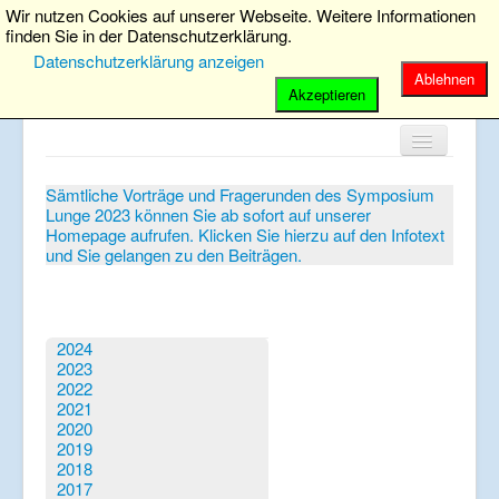
Wir nutzen Cookies auf unserer Webseite. Weitere Informationen
finden Sie in der Datenschutzerklärung.
Datenschutzerklärung anzeigen
Ablehnen
Visits: 5671239
Update:10.08.2026
Akzeptieren
Home
Sämtliche Vorträge und Fragerunden des Symposium
Lunge 2023 können Sie ab sofort auf unserer
Verein
Homepage aufrufen. Klicken Sie hierzu auf den Infotext
und Sie gelangen zu den Beiträgen.
Patientenbroschüren
Symposium-Lunge
Mediathek
2024
2023
Aktuelles
2022
2021
Veranstaltungen
2020
2019
Informationen
2018
2017