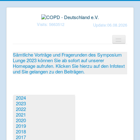
Visits: 5663512
Update:06.08.2026
Home
Sämtliche Vorträge und Fragerunden des Symposium
Lunge 2023 können Sie ab sofort auf unserer
Verein
Homepage aufrufen. Klicken Sie hierzu auf den Infotext
und Sie gelangen zu den Beiträgen.
Patientenbroschüren
Symposium-Lunge
Mediathek
2024
2023
Aktuelles
2022
2021
Veranstaltungen
2020
2019
Informationen
2018
2017