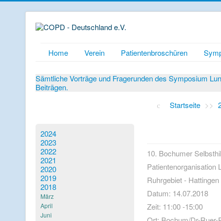
Home
Verein
Patientenbroschüren
Symp
Sämtliche Vorträge und Fragerunden des Symposium Lunge
Beiträgen.
Startseite
>>
2024
2023
2022
10. Bochumer Selbsthil
2021
Patientenorganisati
2020
2019
Ruhrgebiet - Hattingen
2018
Datum: 14.07.2018
März
April
Zeit: 11:00 -15:00
Juni
Ort: Bochum/Dr-Ruer-P