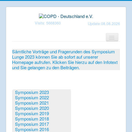
Visits: 5668360
Update:08.08.2026
Home
Sämtliche Vorträge und Fragerunden des Symposium
Lunge 2023 können Sie ab sofort auf unserer
Verein
Homepage aufrufen. Klicken Sie hierzu auf den Infotext
und Sie gelangen zu den Beiträgen.
Patientenbroschüren
Symposium-Lunge
Mediathek
Symposium 2023
Symposium 2022
Aktuelles
Symposium 2021
Symposium 2020
Veranstaltungen
Symposium 2019
Symposium 2018
Informationen
Symposium 2017
Symposium 2016