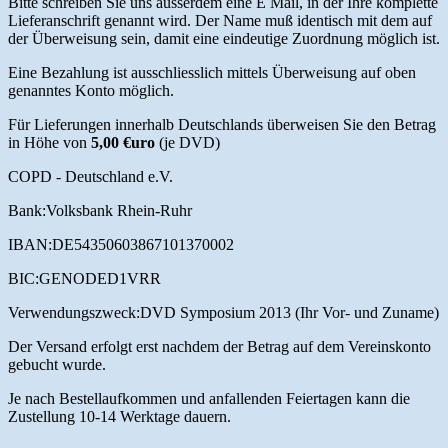
Bitte schreiben Sie uns ausserdem eine E Mail, in der Ihre komplette
Lieferanschrift genannt wird. Der Name muß identisch mit dem auf
der Überweisung sein, damit eine eindeutige Zuordnung möglich ist.
Eine Bezahlung ist ausschliesslich mittels Überweisung auf oben
genanntes Konto möglich.
Für Lieferungen innerhalb Deutschlands überweisen Sie den Betrag
in Höhe von
5,00 €uro
(je DVD)
COPD - Deutschland e.V.
Bank:Volksbank Rhein-Ruhr
IBAN:DE54350603867101370002
BIC:GENODED1VRR
Verwendungszweck:DVD Symposium 2013 (Ihr Vor- und Zuname)
Der Versand erfolgt erst nachdem der Betrag auf dem Vereinskonto
gebucht wurde.
Je nach Bestellaufkommen und anfallenden Feiertagen kann die
Zustellung 10-14 Werktage dauern.