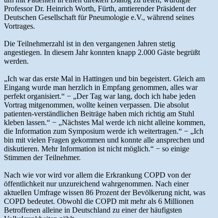
Professor Dr. Heinrich Worth, Fürth, amtierender Präsident der
Deutschen Gesellschaft für Pneumologie e.V., während seines
Vortrages.
Die Teilnehmerzahl ist in den vergangenen Jahren stetig
angestiegen. In diesem Jahr konnten knapp 2.000 Gäste begrüßt
werden.
„Ich war das erste Mal in Hattingen und bin begeistert. Gleich am
Eingang wurde man herzlich in Empfang genommen, alles war
perfekt organisiert.“ − „Der Tag war lang, doch ich habe jeden
Vortrag mitgenommen, wollte keinen verpassen. Die absolut
patienten-verständlichen Beiträge haben mich richtig am Stuhl
kleben lassen.“ − „Nächstes Mal werde ich nicht alleine kommen,
die Information zum Symposium werde ich weitertragen.“ − „Ich
bin mit vielen Fragen gekommen und konnte alle ansprechen und
diskutieren. Mehr Information ist nicht möglich.“ − so einige
Stimmen der Teilnehmer.
Nach wie vor wird vor allem die Erkrankung COPD von der
öffentlichkeit nur unzureichend wahrgenommen. Nach einer
aktuellen Umfrage wissen 86 Prozent der Bevölkerung nicht, was
COPD bedeutet. Obwohl die COPD mit mehr als 6 Millionen
Betroffenen alleine in Deutschland zu einer der häufigsten