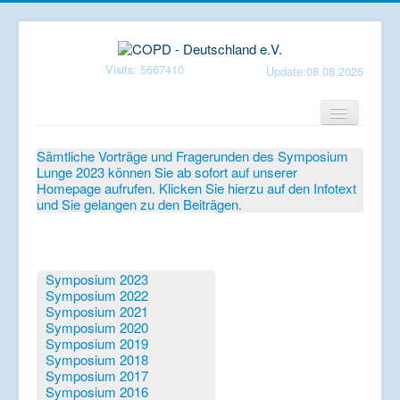
Visits: 5667410
Update:08.08.2026
Home
Sämtliche Vorträge und Fragerunden des Symposium
Lunge 2023 können Sie ab sofort auf unserer
Verein
Homepage aufrufen. Klicken Sie hierzu auf den Infotext
und Sie gelangen zu den Beiträgen.
Patientenbroschüren
Symposium-Lunge
Mediathek
Symposium 2023
Symposium 2022
Aktuelles
Symposium 2021
Symposium 2020
Veranstaltungen
Symposium 2019
Symposium 2018
Informationen
Symposium 2017
Symposium 2016