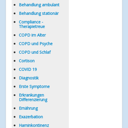
Verlinkungen
Behandlung ambulant
Behandlung stationär
Compliance -
Therapietreue
COPD im Alter
COPD und Psyche
COPD und Schlaf
Cortison
COVID 19
Diagnostik
Erste Symptome
Erkrankungen
Differenzierung
Ernährung
Exazerbation
Harninkontinenz