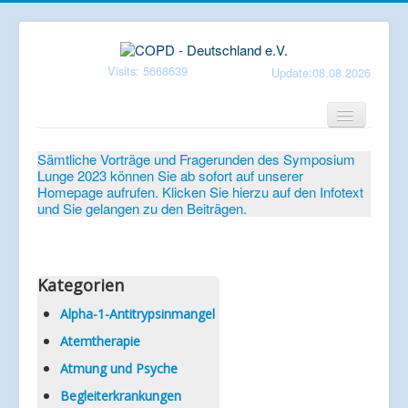
Visits: 5668639
Update:08.08.2026
Home
Sämtliche Vorträge und Fragerunden des Symposium
Lunge 2023 können Sie ab sofort auf unserer
Verein
Homepage aufrufen. Klicken Sie hierzu auf den Infotext
und Sie gelangen zu den Beiträgen.
Patientenbroschüren
Symposium-Lunge
Mediathek
Kategorien
Aktuelles
Alpha-1-Antitrypsinmangel
Atemtherapie
Veranstaltungen
Atmung und Psyche
Informationen
Begleiterkrankungen