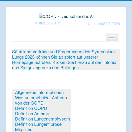
Visits: 5668181
Update:08.08.2026
Home
Sämtliche Vorträge und Fragerunden des Symposium
Lunge 2023 können Sie ab sofort auf unserer
Verein
Homepage aufrufen. Klicken Sie hierzu auf den Infotext
und Sie gelangen zu den Beiträgen.
Patientenbroschüren
Symposium-Lunge
Mediathek
Allgemeine Informationen
Was unterscheidet Asthma
Aktuelles
von der COPD
Definition COPD
Veranstaltungen
Definition Asthma
Definition Lungenemphysem
Informationen
Definition Lungenfibrose
Mögliche