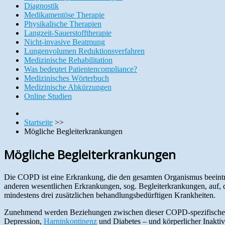
Diagnostik
Medikamentöse Therapie
Physikalische Therapien
Langzeit-Sauerstofftherapie
Nicht-invasive Beatmung
Lungenvolumen Reduktionsverfahren
Medizinische Rehabilitation
Was bedeutet Patientencompliance?
Medizinisches Wörterbuch
Medizinische Abkürzungen
Online Studien
Startseite
>>
Mögliche Begleiterkrankungen
Mögliche Begleiterkrankungen
Die COPD ist eine Erkrankung, die den gesamten Organismus beeintr
anderen wesentlichen Erkrankungen, sog. Begleiterkrankungen, auf, d
mindestens drei zusätzlichen behandlungsbedürftigen Krankheiten.
Zunehmend werden Beziehungen zwischen dieser COPD-spezifisch
Depression,
Harninkontinenz
und Diabetes – und körperlicher Inakti