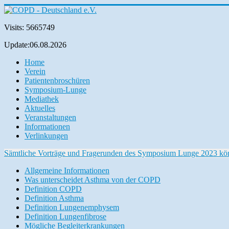
Visits: 5665749
Update:06.08.2026
Home
Verein
Patientenbroschüren
Symposium-Lunge
Mediathek
Aktuelles
Veranstaltungen
Informationen
Verlinkungen
Sämtliche Vorträge und Fragerunden des Symposium Lunge 2023 können
Allgemeine Informationen
Was unterscheidet Asthma von der COPD
Definition COPD
Definition Asthma
Definition Lungenemphysem
Definition Lungenfibrose
Mögliche Begleiterkrankungen