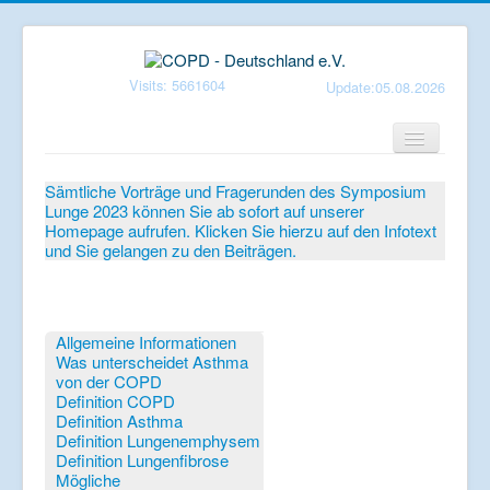
Visits: 5661604
Update:05.08.2026
Home
Sämtliche Vorträge und Fragerunden des Symposium
Lunge 2023 können Sie ab sofort auf unserer
Verein
Homepage aufrufen. Klicken Sie hierzu auf den Infotext
und Sie gelangen zu den Beiträgen.
Patientenbroschüren
Symposium-Lunge
Mediathek
Allgemeine Informationen
Was unterscheidet Asthma
Aktuelles
von der COPD
Definition COPD
Veranstaltungen
Definition Asthma
Definition Lungenemphysem
Informationen
Definition Lungenfibrose
Mögliche