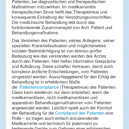
Patienten, bei diagnostischen und therapeutischen
Maßnahmen mitzuwirken. Im medikamentös
therapeutischen Sinne heißt das Therapietreue und
konsequente Einhaltung der Verordnungsvorschriften.
Die medizinische Behandlung lebt durch das
funktionierende Zusammenspiel von Arzt, Patient und
Behandlungsmaßnahme.
Das Verstehen des Patienten, seines Anliegens, seiner
speziellen Krankheitssituation und möglicherweise
sozialen Beeinträchtigung ist von ebenso großer
Bedeutung wie das verstanden werden des Arztes
durch den Patienten. Hier helfen informative Gespräche
und Aufklärung. Diese schaffen Vertrauen, damit auch
komplexe ärztliche Entscheidungen, vom Patienten
umgesetzt werden. Ausschlaggebend für den Erfolg der
Behandlung ist in erheblichem Maße
die
Patientencompliance
(Therapietreue) des Patienten.
Diese kann wiederum nur dann entstehen, wenn die
medikamentösen, nicht medikamentösen und
apparativen Behandlungsmaßnahmen vom Patienten
angewendet werden. Letztlich spielt auch der Komfort
der Behandlung für die
Compliance des Patienten
eine
Rolle – so tragen auch einfach anzuwendende
Medikamente und technisch für jedermann zu
bedienende Geräte zum Gelingen einer erfolgreichen