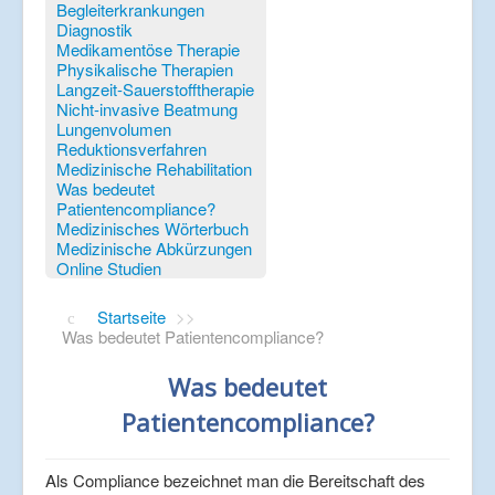
Verlinkungen
Begleiterkrankungen
Diagnostik
Medikamentöse Therapie
Physikalische Therapien
Langzeit-Sauerstofftherapie
Nicht-invasive Beatmung
Lungenvolumen
Reduktionsverfahren
Medizinische Rehabilitation
Was bedeutet
Patientencompliance?
Medizinisches Wörterbuch
Medizinische Abkürzungen
Online Studien
Startseite
>>
Was bedeutet Patientencompliance?
Was bedeutet
Patientencompliance?
Als Compliance bezeichnet man die Bereitschaft des