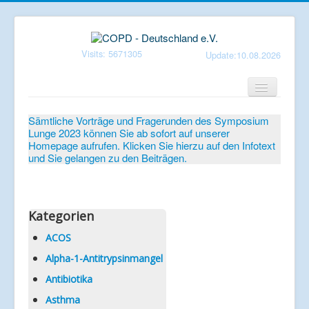
Visits: 5671305
Update:10.08.2026
Home
Sämtliche Vorträge und Fragerunden des Symposium
Lunge 2023 können Sie ab sofort auf unserer
Verein
Homepage aufrufen. Klicken Sie hierzu auf den Infotext
und Sie gelangen zu den Beiträgen.
Patientenbroschüren
Symposium-Lunge
Mediathek
Kategorien
Aktuelles
ACOS
Alpha-1-Antitrypsinmangel
Veranstaltungen
Antibiotika
Informationen
Asthma