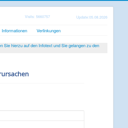
Visits: 5660757
Update:05.08.2026
Informationen
Verlinkungen
Sie hierzu auf den Infotext und Sie gelangen zu den
rursachen