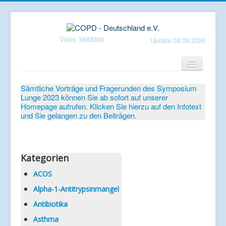
Visits: 5668246
Update:08.08.2026
Home
Sämtliche Vorträge und Fragerunden des Symposium
Lunge 2023 können Sie ab sofort auf unserer
Verein
Homepage aufrufen. Klicken Sie hierzu auf den Infotext
und Sie gelangen zu den Beiträgen.
Patientenbroschüren
Symposium-Lunge
Mediathek
Kategorien
Aktuelles
ACOS
Alpha-1-Antitrypsinmangel
Veranstaltungen
Antibiotika
Informationen
Asthma