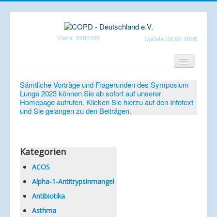
Visits: 5668406
Update:08.08.2026
Home
Sämtliche Vorträge und Fragerunden des Symposium
Lunge 2023 können Sie ab sofort auf unserer
Verein
Homepage aufrufen. Klicken Sie hierzu auf den Infotext
und Sie gelangen zu den Beiträgen.
Patientenbroschüren
Symposium-Lunge
Mediathek
Kategorien
Aktuelles
ACOS
Alpha-1-Antitrypsinmangel
Veranstaltungen
Antibiotika
Informationen
Asthma