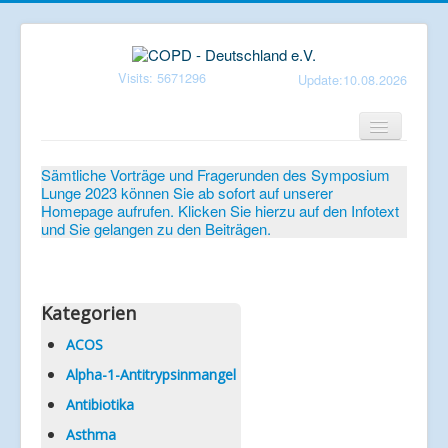
Visits: 5671296
Update:10.08.2026
Home
Sämtliche Vorträge und Fragerunden des Symposium
Lunge 2023 können Sie ab sofort auf unserer
Verein
Homepage aufrufen. Klicken Sie hierzu auf den Infotext
und Sie gelangen zu den Beiträgen.
Patientenbroschüren
Symposium-Lunge
Mediathek
Kategorien
Aktuelles
ACOS
Alpha-1-Antitrypsinmangel
Veranstaltungen
Antibiotika
Informationen
Asthma