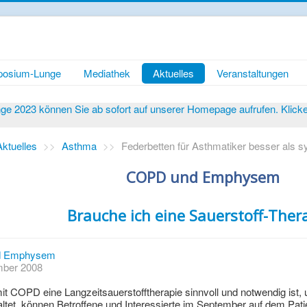
osium-Lunge
Mediathek
Aktuelles
Veranstaltungen
 2023 können Sie ab sofort auf unserer Homepage aufrufen. Klicken 
Aktuelles
>>
Asthma
>>
Federbetten für Asthmatiker besser als s
COPD und Emphysem
Brauche ich eine Sauerstoff-Ther
d Emphysem
ember 2008
it COPD eine Langzeitsauerstofftherapie sinnvoll und notwendig ist
ltet, können Betroffene und Interessierte im September auf dem Pa