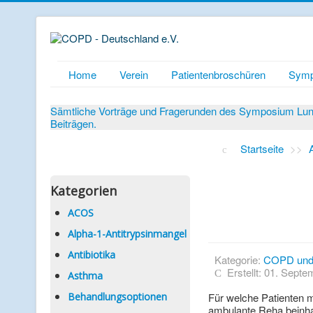
Home
Verein
Patientenbroschüren
Symp
Sämtliche Vorträge und Fragerunden des Symposium Lunge
Beiträgen.
Startseite
>>
Kategorien
ACOS
Alpha-1-Antitrypsinmangel
Antibiotika
Kategorie:
COPD un
Erstellt: 01. Sept
Asthma
Behandlungsoptionen
Für welche Patienten m
ambulante Reha beinha