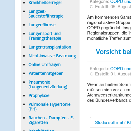
Kategorie:
COPD un
Krankheitserreger
Erstellt: 05. Augus
Langzeit-
Sauerstofftherapie
Am kommenden Samstag 
regional aktive Grupp
Lungenfibrose
COPD gegründet. Insge
Regionalgruppen, die ih
Lungensport und
monatliche Treffen zum
Trainingstherapie
Lungentransplantation
Vorsicht b
Nicht-invasive Beatmung
Online Umfragen
Kategorie:
COPD un
Patientenratgeber
Erstellt: 01. Augus
Pneumonie
Wenn an heißen Somme
(Lungenentzündung)
müssen sich vor allem 
Atemwegserkrankungen
Prophylaxe
des Bundesverbands d
Pulmonale Hypertonie
(PH)
Rauchen - Dampfen - E-
Studie soll mehr Kl
Zigaretten