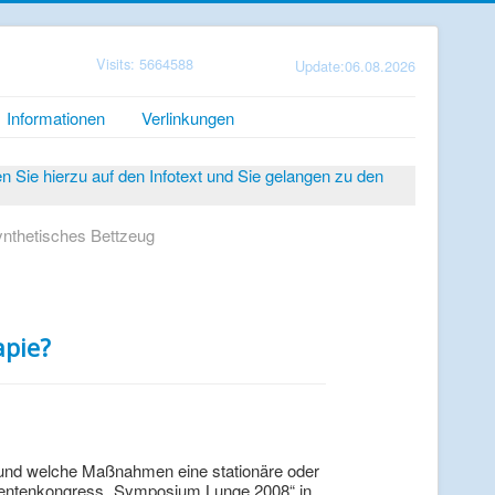
Visits: 5664588
Update:06.08.2026
Informationen
Verlinkungen
Sie hierzu auf den Infotext und Sie gelangen zu den
ynthetisches Bettzeug
apie?
, und welche Maßnahmen eine stationäre oder
tientenkongress „Symposium Lunge 2008“ in