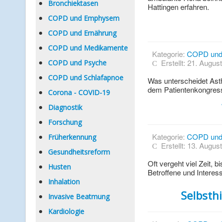
Bronchiektasen
Hattingen erfahren.
COPD und Emphysem
COPD und Ernährung
COPD und Medikamente
Kategorie:
COPD un
Erstellt: 21. Augus
COPD und Psyche
COPD und Schlafapnoe
Was unterscheidet Ast
dem Patientenkongres
Corona - COVID-19
Diagnostik
Forschung
Kategorie:
COPD un
Früherkennung
Erstellt: 13. Augus
Gesundheitsreform
Oft vergeht viel Zeit,
Husten
Betroffene und Interes
Inhalation
Selbsth
Invasive Beatmung
Kardiologie