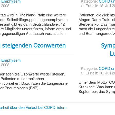
d Emphysem
Kategorie:
COPD un
t 2008
Erstellt: 18. Juli 
wird in Rheinland-Pfalz eine weitere
Patienten, die gleic
e der Selbsthilfegruppe Lungenemphysem -
Magen-Darm-Trakt leid
samt gibt es dann deutschlandweit 42
Sterberisiko. Das mus
re Mitglieder unterstützen, informieren und
raten die Lungenärzt
 gegenseitigen Austausch veranstalten.
und Beatmungsmedizi
ei steigenden Ozonwerten
Symp
L
d Emphysem
t 2008
Kategorie:
COPD un
Erstellt: 18. Juli 
rtagen die Ozonwerte wieder steigen,
Patienten mit chronischen
Unter dem Motto "CO
 vorsehen. Dazu raten die Lungenärzte
Krankheit. Was kann 
er Pneumologen (BdP).
September, das Symp
arheit über den Verlauf bei COPD liefern