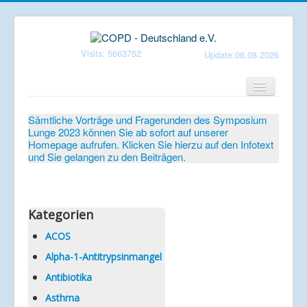
Visits: 5663752
Update:06.08.2026
Home
Sämtliche Vorträge und Fragerunden des Symposium
Lunge 2023 können Sie ab sofort auf unserer
Verein
Homepage aufrufen. Klicken Sie hierzu auf den Infotext
und Sie gelangen zu den Beiträgen.
Patientenbroschüren
Symposium-Lunge
Mediathek
Kategorien
Aktuelles
ACOS
Alpha-1-Antitrypsinmangel
Veranstaltungen
Antibiotika
Informationen
Asthma