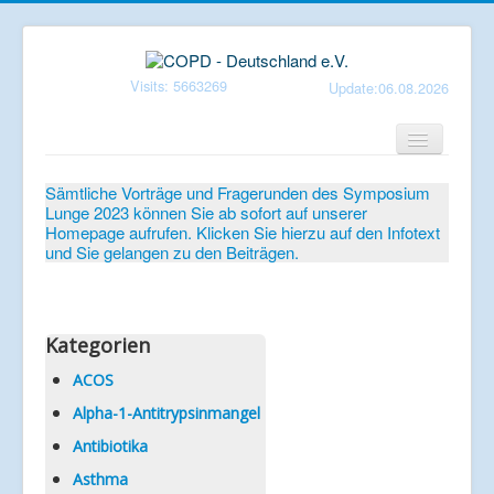
Visits: 5663269
Update:06.08.2026
Home
Sämtliche Vorträge und Fragerunden des Symposium
Lunge 2023 können Sie ab sofort auf unserer
Verein
Homepage aufrufen. Klicken Sie hierzu auf den Infotext
und Sie gelangen zu den Beiträgen.
Patientenbroschüren
Symposium-Lunge
Mediathek
Kategorien
Aktuelles
ACOS
Alpha-1-Antitrypsinmangel
Veranstaltungen
Antibiotika
Informationen
Asthma