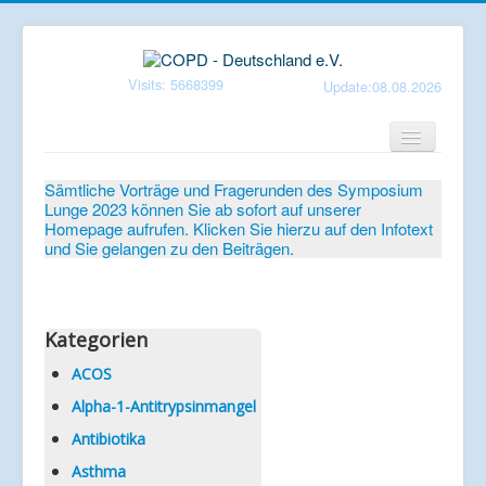
Visits: 5668399
Update:08.08.2026
Home
Sämtliche Vorträge und Fragerunden des Symposium
Lunge 2023 können Sie ab sofort auf unserer
Verein
Homepage aufrufen. Klicken Sie hierzu auf den Infotext
und Sie gelangen zu den Beiträgen.
Patientenbroschüren
Symposium-Lunge
Mediathek
Kategorien
Aktuelles
ACOS
Alpha-1-Antitrypsinmangel
Veranstaltungen
Antibiotika
Informationen
Asthma