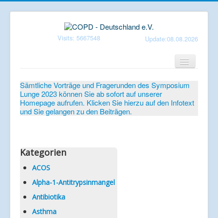
Visits: 5667548
Update:08.08.2026
Home
Sämtliche Vorträge und Fragerunden des Symposium
Lunge 2023 können Sie ab sofort auf unserer
Verein
Homepage aufrufen. Klicken Sie hierzu auf den Infotext
und Sie gelangen zu den Beiträgen.
Patientenbroschüren
Symposium-Lunge
Mediathek
Kategorien
Aktuelles
ACOS
Alpha-1-Antitrypsinmangel
Veranstaltungen
Antibiotika
Informationen
Asthma