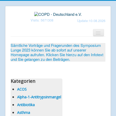
Visits: 5671308
Update:10.08.2026
Home
Sämtliche Vorträge und Fragerunden des Symposium
Lunge 2023 können Sie ab sofort auf unserer
Verein
Homepage aufrufen. Klicken Sie hierzu auf den Infotext
und Sie gelangen zu den Beiträgen.
Patientenbroschüren
Symposium-Lunge
Mediathek
Kategorien
Aktuelles
ACOS
Alpha-1-Antitrypsinmangel
Veranstaltungen
Antibiotika
Informationen
Asthma