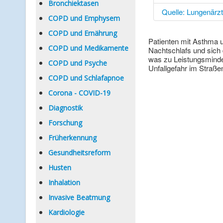
Bronchiektasen
Quelle: Lungenärz
COPD und Emphysem
COPD und Ernährung
Patienten mit Asthma u
COPD und Medikamente
Nachtschlafs und sich 
was zu Leistungsminde
COPD und Psyche
Unfallgefahr im Straße
COPD und Schlafapnoe
Corona - COVID-19
Diagnostik
Forschung
Früherkennung
Gesundheitsreform
Husten
Inhalation
Invasive Beatmung
Kardiologie