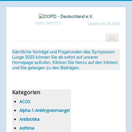
Visits: 5667773
Update:08.08.2026
Home
Sämtliche Vorträge und Fragerunden des Symposium
Lunge 2023 können Sie ab sofort auf unserer
Verein
Homepage aufrufen. Klicken Sie hierzu auf den Infotext
und Sie gelangen zu den Beiträgen.
Patientenbroschüren
Symposium-Lunge
Mediathek
Kategorien
Aktuelles
ACOS
Alpha-1-Antitrypsinmangel
Veranstaltungen
Antibiotika
Informationen
Asthma