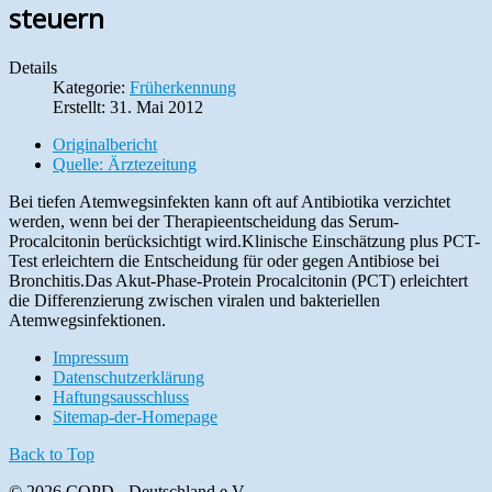
steuern
Details
Kategorie:
Früherkennung
Erstellt: 31. Mai 2012
Originalbericht
Quelle: Ärztezeitung
Bei tiefen Atemwegsinfekten kann oft auf Antibiotika verzichtet
werden, wenn bei der Therapieentscheidung das Serum-
Procalcitonin berücksichtigt wird.Klinische Einschätzung plus PCT-
Test erleichtern die Entscheidung für oder gegen Antibiose bei
Bronchitis.Das Akut-Phase-Protein Procalcitonin (PCT) erleichtert
die Differenzierung zwischen viralen und bakteriellen
Atemwegsinfektionen.
Impressum
Datenschutzerklärung
Haftungsausschluss
Sitemap-der-Homepage
Back to Top
© 2026 COPD - Deutschland e.V.