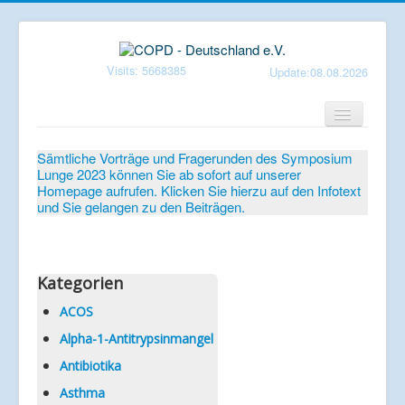
Visits: 5668385
Update:08.08.2026
Home
Sämtliche Vorträge und Fragerunden des Symposium
Lunge 2023 können Sie ab sofort auf unserer
Verein
Homepage aufrufen. Klicken Sie hierzu auf den Infotext
und Sie gelangen zu den Beiträgen.
Patientenbroschüren
Symposium-Lunge
Mediathek
Kategorien
Aktuelles
ACOS
Alpha-1-Antitrypsinmangel
Veranstaltungen
Antibiotika
Informationen
Asthma