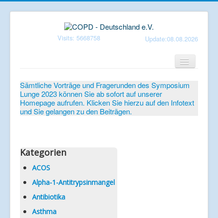
Visits: 5668758
Update:08.08.2026
Home
Sämtliche Vorträge und Fragerunden des Symposium
Lunge 2023 können Sie ab sofort auf unserer
Verein
Homepage aufrufen. Klicken Sie hierzu auf den Infotext
und Sie gelangen zu den Beiträgen.
Patientenbroschüren
Symposium-Lunge
Mediathek
Kategorien
Aktuelles
ACOS
Alpha-1-Antitrypsinmangel
Veranstaltungen
Antibiotika
Informationen
Asthma