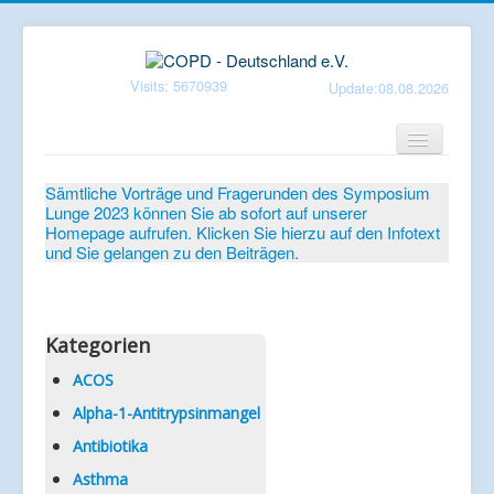
Visits: 5670939
Update:08.08.2026
Home
Sämtliche Vorträge und Fragerunden des Symposium
Lunge 2023 können Sie ab sofort auf unserer
Verein
Homepage aufrufen. Klicken Sie hierzu auf den Infotext
und Sie gelangen zu den Beiträgen.
Patientenbroschüren
Symposium-Lunge
Mediathek
Kategorien
Aktuelles
ACOS
Alpha-1-Antitrypsinmangel
Veranstaltungen
Antibiotika
Informationen
Asthma