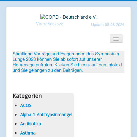
Visits: 5667522
Update:08.08.2026
Home
Sämtliche Vorträge und Fragerunden des Symposium
Lunge 2023 können Sie ab sofort auf unserer
Verein
Homepage aufrufen. Klicken Sie hierzu auf den Infotext
und Sie gelangen zu den Beiträgen.
Patientenbroschüren
Symposium-Lunge
Mediathek
Kategorien
Aktuelles
ACOS
Alpha-1-Antitrypsinmangel
Veranstaltungen
Antibiotika
Informationen
Asthma