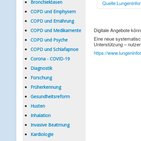
Bronchiektasen
Quelle:Lungeninfo
COPD und Emphysem
COPD und Ernährung
Digitale Angebote kön
COPD und Medikamente
Eine neue systematisch
COPD und Psyche
Unterstützung – nutzen 
COPD und Schlafapnoe
https://www.lungeninfo
Corona - COVID-19
Diagnostik
Forschung
Früherkennung
Gesundheitsreform
Husten
Inhalation
Invasive Beatmung
Kardiologie