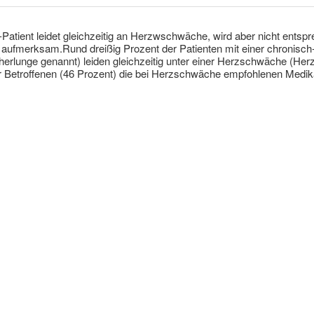
-Patient leidet gleichzeitig an Herzwschwäche, wird aber nicht ents
ufmerksam.Rund dreißig Prozent der Patienten mit einer chronisc
lunge genannt) leiden gleichzeitig unter einer Herzschwäche (Herzi
er Betroffenen (46 Prozent) die bei Herzschwäche empfohlenen Medi