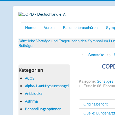
Home
Verein
Patientenbroschüren
Symp
Sämtliche Vorträge und Fragerunden des Symposium Lunge
Beiträgen.
Startseite
>>
COPD
Kategorien
ACOS
Kategorie:
Sonstiges
Erstellt: 08. Febru
Alpha-1-Antitrypsinmangel
Antibiotika
Asthma
Originalbericht
Behandlungsoptionen
Quelle: Lungenärz