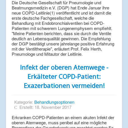
Die Deutsche Gesellschaft für Pneumologie und
Beatmungsmedizin e.V. (DGP) hat Ende Januar ihre
neue COPD-Leitlinie(1) veröffentlicht und ist damit die
erste deutsche Fachgesellschaft, welche die
Behandlung mit Endobronchialventilen bei COPD-
Patienten mit schwerem Lungenemphysem empfiehlt.
"Meine Patienten berichten, dass sie durch die Ventile
deutlich an Lebensqualität gewinnen. Die Empfehlung
der DGP bestätigt unsere jahrelange positive Erfahrung
mit der Ventiltherapie", erläutert Prof. Felix Herth,
Pneumologe und Mitautor der Leitlinie.
Infekt der oberen Atemwege -
Erkälteter COPD-Patient:
Exazerbationen vermeiden!
Kategorie:
Behandlungsoptionen
Erstellt: 18. November 2017
Erkranken COPD-Patienten an einem akuten Infekt der
oberen Atemwege, muss penibel auf eine mögliche
Progredienz der Grunderkrankung geachtet werden.Es