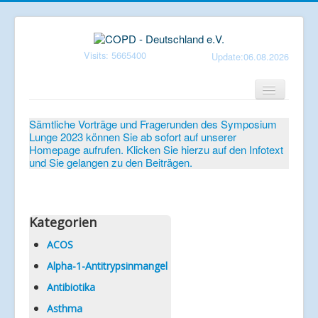
Visits: 5665400
Update:06.08.2026
Home
Sämtliche Vorträge und Fragerunden des Symposium
Lunge 2023 können Sie ab sofort auf unserer
Verein
Homepage aufrufen. Klicken Sie hierzu auf den Infotext
und Sie gelangen zu den Beiträgen.
Patientenbroschüren
Symposium-Lunge
Mediathek
Kategorien
Aktuelles
ACOS
Alpha-1-Antitrypsinmangel
Veranstaltungen
Antibiotika
Informationen
Asthma