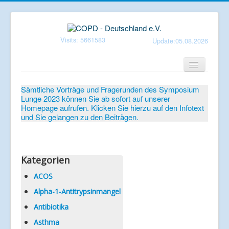
Visits: 5661583
Update:05.08.2026
Home
Sämtliche Vorträge und Fragerunden des Symposium
Lunge 2023 können Sie ab sofort auf unserer
Verein
Homepage aufrufen. Klicken Sie hierzu auf den Infotext
und Sie gelangen zu den Beiträgen.
Patientenbroschüren
Symposium-Lunge
Mediathek
Kategorien
Aktuelles
ACOS
Alpha-1-Antitrypsinmangel
Veranstaltungen
Antibiotika
Informationen
Asthma